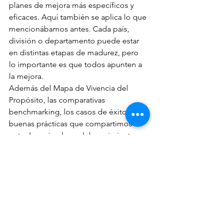
planes de mejora más específicos y 
eficaces. Aquí también se aplica lo que 
mencionábamos antes. Cada país, 
división o departamento puede estar 
en distintas etapas de madurez, pero 
lo importante es que todos apunten a 
la mejora. 
Además del Mapa de Vivencia del 
Propósito, las comparativas 
benchmarking, los casos de éxito y las 
buenas prácticas que compartimos 
entre los miembros del movimiento 
facilitan el aprendizaje individual y 
colectivo. Porque nuestra meta no es 
solo avanzar individualmente, sino 
también apoyarnos mutuamente y, 
entre todos, “medir para mejorar” el 
mundo empresarial a través del 
propósito. 