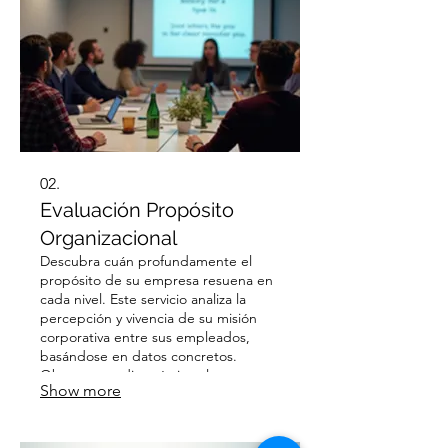
Asegure una alineación genuina y un
compromiso reforzado con sus valores
fundamentales.
02.
Evaluación Propósito
Organizacional
Descubra cuán profundamente el
propósito de su empresa resuena en
cada nivel. Este servicio analiza la
percepción y vivencia de su misión
corporativa entre sus empleados,
basándose en datos concretos.
Obtenga un diagnóstico claro para
Show more
identificar brechas y oportunidades
de mejora en la cultura y el
compromiso. Fomente un entorno