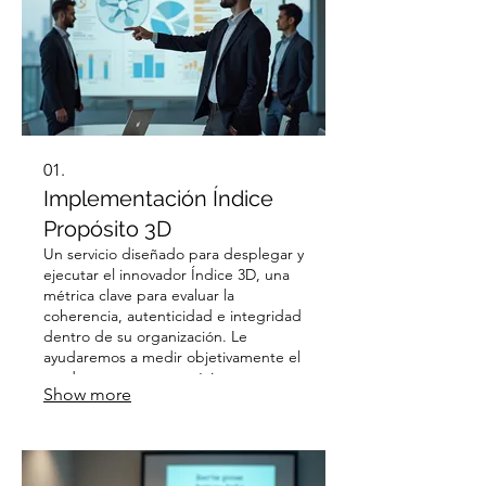
01.
Implementación Índice
Propósito 3D
Un servicio diseñado para desplegar y
ejecutar el innovador Índice 3D, una
métrica clave para evaluar la
coherencia, autenticidad e integridad
dentro de su organización. Le
ayudaremos a medir objetivamente el
grado en que su propósito
Show more
corporativo es comprendido y
vivenciado por sus colaboradores.
Obtendrá datos precisos para
identificar áreas de mejora y
fortalecer la cultura organizacional.